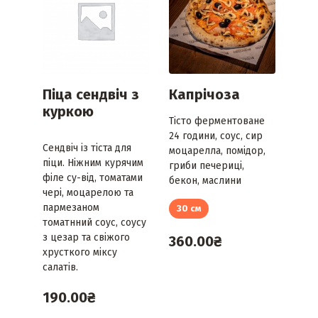
Піца сендвіч з
Капрічоза
куркою
Тісто ферментоване
24 години, соус, сир
Сендвіч із тіста для
моцарелла, помідор,
піци. Ніжним курячим
гриби печериці,
філе су-від, томатами
бекон, маслини
чері, моцарелою та
пармезаном
30 см
томатнний соус, соусу
з цезар та свіжого
360.00
₴
хрусткого міксу
салатів.
190.00
₴