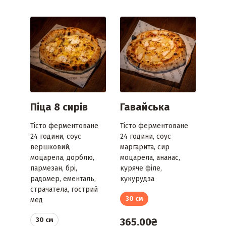
Піца 8 сирів
Гавайська
Тісто ферментоване
Тісто ферментоване
24 години, соус
24 години, соус
вершковий,
маргарита, сир
моцарела, дорблю,
моцарела, ананас,
пармезан, брі,
куряче філе,
радомер, ементаль,
кукурудза
страчатела, гострий
30 см
мед
30 см
365.00
₴