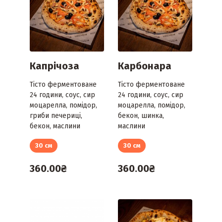
Капрічоза
Карбонара
Тісто ферментоване
Тісто ферментоване
24 години, соус, сир
24 години, соус, сир
моцарелла, помідор,
моцарелла, помідор,
гриби печериці,
бекон, шинка,
бекон, маслини
маслини
30 см
30 см
360.00
₴
360.00
₴