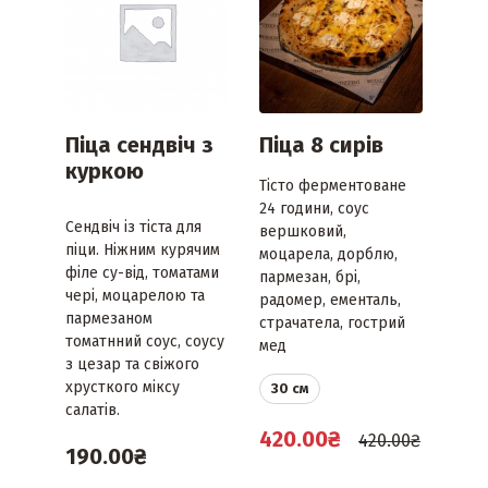
Піца сендвіч з
Піца 8 сирів
куркою
Тісто ферментоване
24 години, соус
Сендвіч із тіста для
вершковий,
піци. Ніжним курячим
моцарела, дорблю,
філе су-від, томатами
пармезан, брі,
чері, моцарелою та
радомер, ементаль,
пармезаном
страчатела, гострий
томатнний соус, соусу
мед
з цезар та свіжого
хрусткого міксу
30 см
салатів.
420.00
₴
420.00
₴
190.00
₴